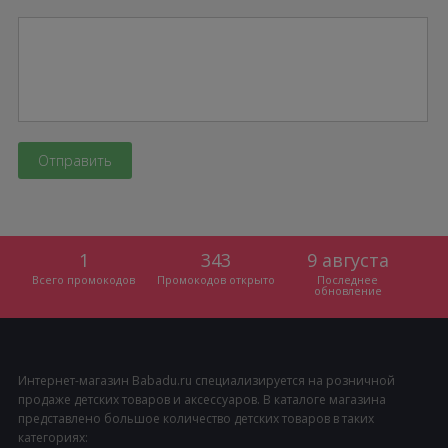
1
343
9 августа
Всего промокодов
Промокодов открыто
Последнее
обновление
Интернет-магазин Babadu.ru специализируется на розничной
продаже детских товаров и аксессуаров. В каталоге магазина
представлено большое количество детских товаров в таких
категориях: