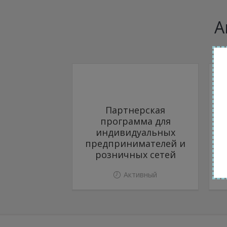
А
Партнерская
программа для
индивидуальных
предпринимателей и
розничных сетей
Активный