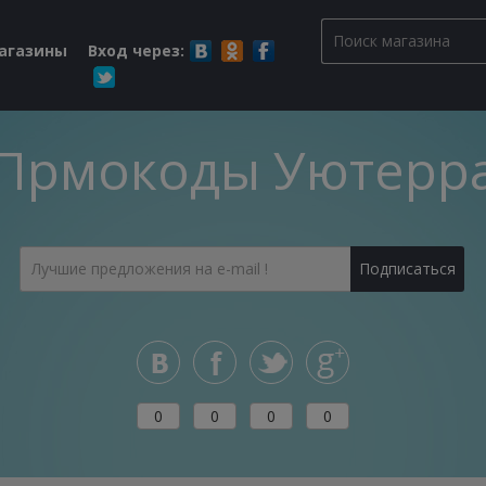
магазины
Вход через:
Прмокоды Уютерр
0
0
0
0